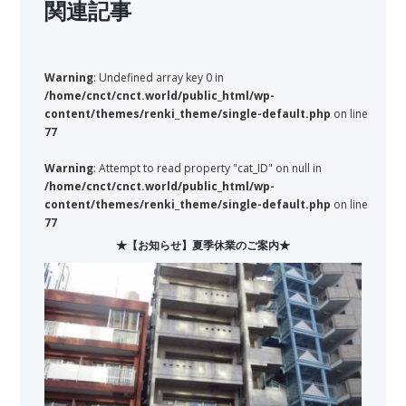
関連記事
Warning
: Undefined array key 0 in
/home/cnct/cnct.world/public_html/wp-
content/themes/renki_theme/single-default.php
on line
77
Warning
: Attempt to read property "cat_ID" on null in
/home/cnct/cnct.world/public_html/wp-
content/themes/renki_theme/single-default.php
on line
77
★【お知らせ】夏季休業のご案内★