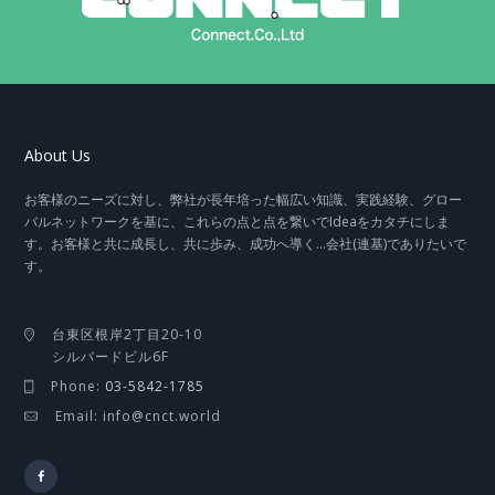
About Us
お客様のニーズに対し、弊社が長年培った幅広い知識、実践経験、グロー
バルネットワークを基に、これらの点と点を繋いでIdeaをカタチにしま
す。お客様と共に成長し、共に歩み、成功へ導く…会社(連基)でありたいで
す。
台東区根岸2丁目20-10
シルバードビル6F
Phone:
03-5842-1785
Email: info@cnct.world