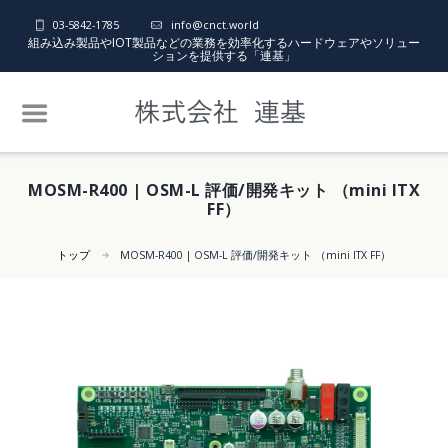
03-5842-1785
info@cnct.world
組み込み製品やIOT製品などの業務を効率化するハードウェアやソリュー
ションを提供する「連基」
MOSM-R400 | OSM-L 評価/開発キット （mini ITX
FF）
トップ
MOSM-R400 | OSM-L 評価/開発キット （mini ITX FF）