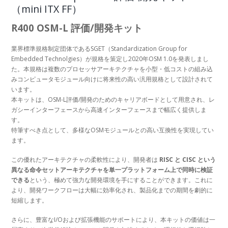
（mini ITX FF）
R400 OSM-L 評価/開発キット
業界標準規格制定団体であるSGET（Standardization Group for
Embedded Technolgies）が規格を策定し2020年OSM 1.0を発表しまし
た。本規格は複数のプロセッサアーキテクチャを小型・低コストの組み込
みコンピュータモジュール向けに将来性の高い汎用規格として設計されて
います。
本キットは、OSM-L評価/開発のためのキャリアボードとして用意され、レ
ガシーインターフェースから高速インターフェースまで幅広く提供しま
す。
特筆すべき点として、多様なOSMモジュールとの高い互換性を実現してい
ます。
この優れたアーキテクチャの柔軟性により、開発者は
RISC と CISC という
異なる命令セットアーキテクチャを単一プラットフォーム上で同時に検証
できる
という、極めて強力な開発環境を手にすることができます。これに
より、開発ワークフローは大幅に効率化され、製品化までの期間を劇的に
短縮します。
さらに、豊富なI/Oおよび拡張機能のサポートにより、本キットの価値は一