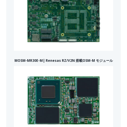
MOSM-MR30E-M| Renesas RZ/V2N 搭載OSM-M モジュール