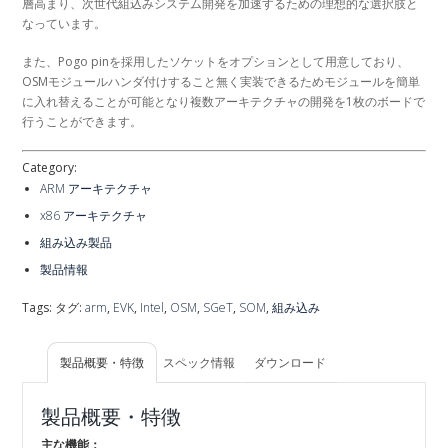
層高まり、次世代組込みシステム開発を加速するための理想的な選択肢と
なっています。
また、Pogo pinを採用したソケットをオプションとして用意しており、
OSMモジュールハンダ付けすること無く実装できるためモジュールを簡単
に入れ替えることが可能となり複数アーキテクチャの開発を1枚のボードで
行うことができます。
Category:
ARM アーキテクチャ
x86 アーキテクチャ
組み込み製品
製品情報
Tags: タグ:
arm
,
EVK
,
Intel
,
OSM
,
SGeT
,
SOM
,
組み込み
製品概要・特徴
スペック情報
ダウンロード
製品概要・特徴
主な機能：