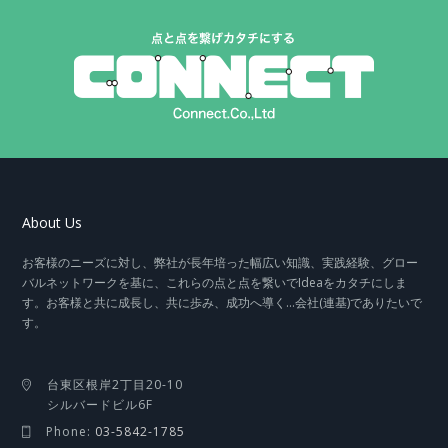
About Us
お客様のニーズに対し、弊社が長年培った幅広い知識、実践経験、グロー
バルネットワークを基に、これらの点と点を繋いでIdeaをカタチにしま
す。お客様と共に成長し、共に歩み、成功へ導く…会社(連基)でありたいで
す。
台東区根岸2丁目20-10
シルバードビル6F
Phone:
03-5842-1785