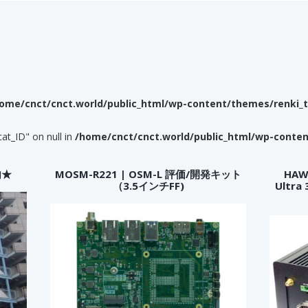
ome/cnct/cnct.world/public_html/wp-content/themes/renki_
cat_ID" on null in
/home/cnct/cnct.world/public_html/wp-conte
内★
MOSM-R221 | OSM-L 評価/開発キット
HAWK
（3.5インチFF)
Ultr