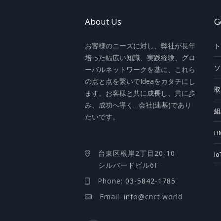
About Us
G
お客様のニーズに対し、弊社が長年
ト
培った幅広い知識、実践経験、グロ
ソ
ーバルネットワークを基に、これら
の点と点を繋いでIdeaをカタチにし
取
ます。お客様と共に成長し、共に歩
み、成功へ導く…会社(連基)であり
組
たいです。
H
台東区根岸2丁目20-10
I
シルバードビル6F
Phone:
03-5842-1785
Email: info@cnct.world