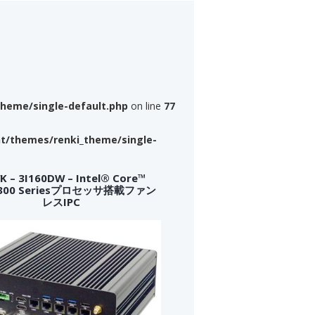
theme/single-default.php
on line
77
nt/themes/renki_theme/single-
 – 3I160DW – Intel® Core™
a 300 Seriesプロセッサ搭載ファン
レスIPC