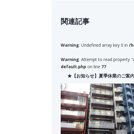
関連記事
Warning
: Undefined array key 0 in
/h
Warning
: Attempt to read property "
default.php
on line
77
★【お知らせ】夏季休業のご案