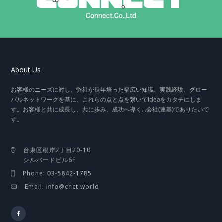
About Us
お客様のニーズに対し、弊社が長年培った幅広い知識、実践経験、グロー
バルネットワークを基に、これらの点と点を繋いでIdeaをカタチにしま
す。お客様と共に成長し、共に歩み、成功へ導く…会社(連基)でありたいで
す。
台東区根岸2丁目20-10
シルバードビル6F
Phone:
03-5842-1785
Email: info@cnct.world