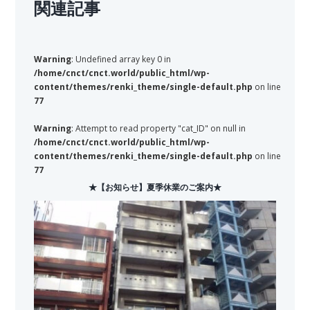
関連記事
Warning
: Undefined array key 0 in
/home/cnct/cnct.world/public_html/wp-
content/themes/renki_theme/single-default.php
on line
77
Warning
: Attempt to read property "cat_ID" on null in
/home/cnct/cnct.world/public_html/wp-
content/themes/renki_theme/single-default.php
on line
77
★【お知らせ】夏季休業のご案内★