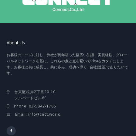
About Us
お客様のニーズに対し、弊社が長年培った幅広い知識、実践経験、グロー
バルネットワークを基に、これらの点と点を繋いでIdeaをカタチにしま
す。お客様と共に成長し、共に歩み、成功へ導く…会社(連基)でありたいで
す。
台東区根岸2丁目20-10
シルバードビル6F
Phone:
03-5842-1785
Email: info@cnct.world