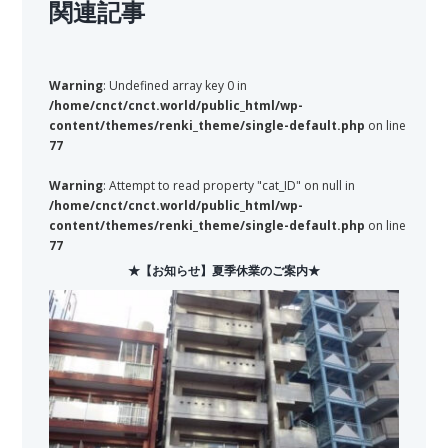
関連記事
Warning
: Undefined array key 0 in
/home/cnct/cnct.world/public_html/wp-
content/themes/renki_theme/single-default.php
on line
77
Warning
: Attempt to read property "cat_ID" on null in
/home/cnct/cnct.world/public_html/wp-
content/themes/renki_theme/single-default.php
on line
77
★【お知らせ】夏季休業のご案内★