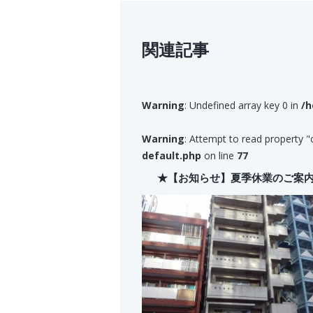
関連記事
Warning
: Undefined array key 0 in
/h
Warning
: Attempt to read property "
default.php
on line
77
★【お知らせ】夏季休業のご案