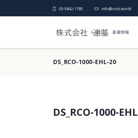
03-5842-1785
info@cnct.world
トップ
新着情報
DS_RCO-1000-EHL-20
DS_RCO-1000-EHL