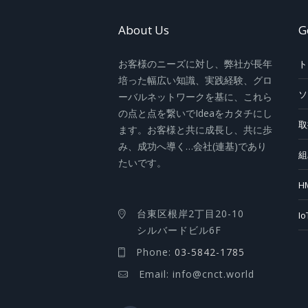
About Us
G
お客様のニーズに対し、弊社が長年
ト
培った幅広い知識、実践経験、グロ
ソ
ーバルネットワークを基に、これら
の点と点を繋いでIdeaをカタチにし
取
ます。お客様と共に成長し、共に歩
み、成功へ導く…会社(連基)であり
組
たいです。
H
台東区根岸2丁目20-10
I
シルバードビル6F
Phone:
03-5842-1785
Email: info@cnct.world