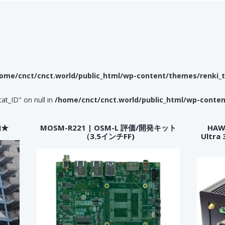
ome/cnct/cnct.world/public_html/wp-content/themes/renki_
cat_ID" on null in
/home/cnct/cnct.world/public_html/wp-conte
内★
MOSM-R221 | OSM-L 評価/開発キット
HAWK
（3.5インチFF)
Ultr