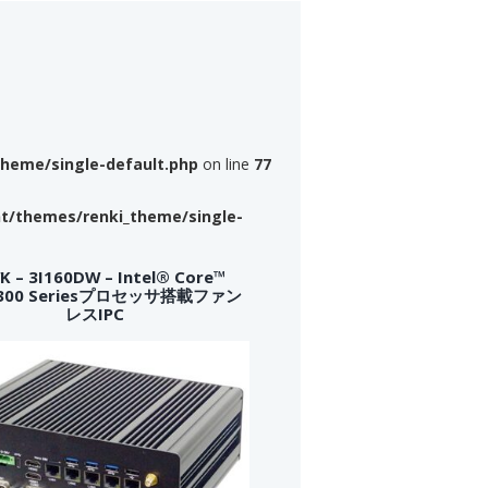
theme/single-default.php
on line
77
nt/themes/renki_theme/single-
 – 3I160DW – Intel® Core™
a 300 Seriesプロセッサ搭載ファン
レスIPC