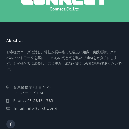
About Us
お客様のニーズに対し、弊社が長年培った幅広い知識、実践経験、グロー
バルネットワークを基に、これらの点と点を繋いでIdeaをカタチにしま
す。お客様と共に成長し、共に歩み、成功へ導く…会社(連基)でありたいで
す。
台東区根岸2丁目20-10
シルバードビル6F
Phone:
03-5842-1785
Email: info@cnct.world