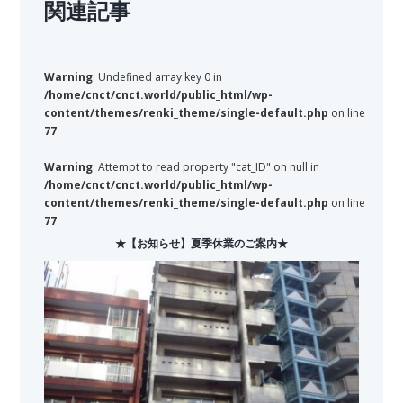
関連記事
Warning
: Undefined array key 0 in
/home/cnct/cnct.world/public_html/wp-
content/themes/renki_theme/single-default.php
on line
77
Warning
: Attempt to read property "cat_ID" on null in
/home/cnct/cnct.world/public_html/wp-
content/themes/renki_theme/single-default.php
on line
77
★【お知らせ】夏季休業のご案内★