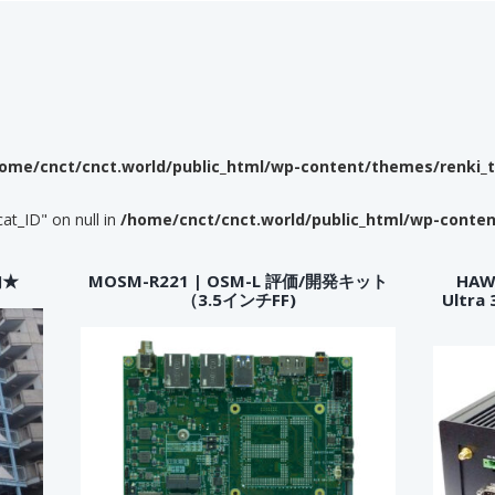
ome/cnct/cnct.world/public_html/wp-content/themes/renki_
cat_ID" on null in
/home/cnct/cnct.world/public_html/wp-conte
内★
MOSM-R221 | OSM-L 評価/開発キット
HAWK
（3.5インチFF)
Ultr