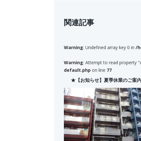
関連記事
Warning
: Undefined array key 0 in
/h
Warning
: Attempt to read property "
default.php
on line
77
★【お知らせ】夏季休業のご案