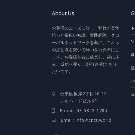
About Us
G
お客様のニーズに対し、弊社が長年
ト
培った幅広い知識、実践経験、グロ
ソ
ーバルネットワークを基に、これら
の点と点を繋いでIdeaをカタチにし
取
ます。お客様と共に成長し、共に歩
み、成功へ導く…会社(連基)であり
組
たいです。
H
台東区根岸2丁目20-10
I
シルバードビル6F
Phone:
03-5842-1785
Email: info@cnct.world