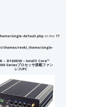
theme/single-default.php
on line
77
nt/themes/renki_theme/single-
 – 3I160DW – Intel® Core™
a 300 Seriesプロセッサ搭載ファン
レスIPC