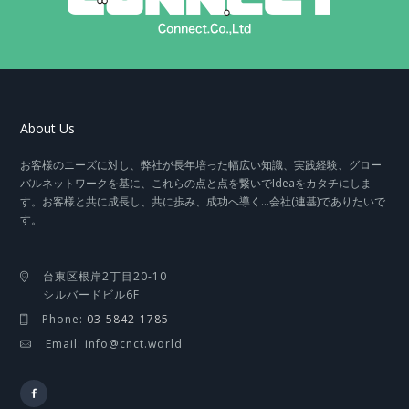
About Us
お客様のニーズに対し、弊社が長年培った幅広い知識、実践経験、グロー
バルネットワークを基に、これらの点と点を繋いでIdeaをカタチにしま
す。お客様と共に成長し、共に歩み、成功へ導く…会社(連基)でありたいで
す。
台東区根岸2丁目20-10
シルバードビル6F
Phone:
03-5842-1785
Email: info@cnct.world