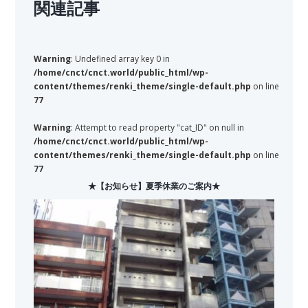
関連記事
Warning
: Undefined array key 0 in
/home/cnct/cnct.world/public_html/wp-
content/themes/renki_theme/single-default.php
on line
77
Warning
: Attempt to read property "cat_ID" on null in
/home/cnct/cnct.world/public_html/wp-
content/themes/renki_theme/single-default.php
on line
77
★【お知らせ】夏季休業のご案内★