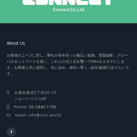
About Us
お客様のニーズに対し、弊社が長年培った幅広い知識、実践経験、グロー
バルネットワークを基に、これらの点と点を繋いでIdeaをカタチにしま
す。お客様と共に成長し、共に歩み、成功へ導く…会社(連基)でありたいで
す。
台東区根岸2丁目20-10
シルバードビル6F
Phone:
03-5842-1785
Email: info@cnct.world