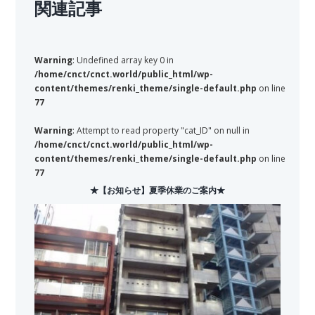
関連記事
Warning
: Undefined array key 0 in
/home/cnct/cnct.world/public_html/wp-
content/themes/renki_theme/single-default.php
on line
77
Warning
: Attempt to read property "cat_ID" on null in
/home/cnct/cnct.world/public_html/wp-
content/themes/renki_theme/single-default.php
on line
77
★【お知らせ】夏季休業のご案内★