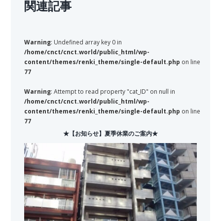
関連記事
Warning
: Undefined array key 0 in
/home/cnct/cnct.world/public_html/wp-
content/themes/renki_theme/single-default.php
on line
77
Warning
: Attempt to read property "cat_ID" on null in
/home/cnct/cnct.world/public_html/wp-
content/themes/renki_theme/single-default.php
on line
77
★【お知らせ】夏季休業のご案内★