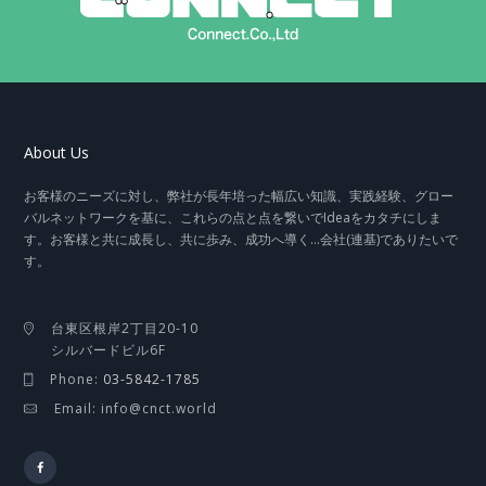
About Us
お客様のニーズに対し、弊社が長年培った幅広い知識、実践経験、グロー
バルネットワークを基に、これらの点と点を繋いでIdeaをカタチにしま
す。お客様と共に成長し、共に歩み、成功へ導く…会社(連基)でありたいで
す。
台東区根岸2丁目20-10
シルバードビル6F
Phone:
03-5842-1785
Email: info@cnct.world