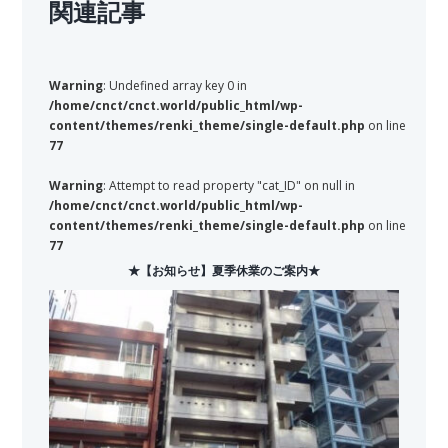
関連記事
Warning
: Undefined array key 0 in
/home/cnct/cnct.world/public_html/wp-
content/themes/renki_theme/single-default.php
on line
77
Warning
: Attempt to read property "cat_ID" on null in
/home/cnct/cnct.world/public_html/wp-
content/themes/renki_theme/single-default.php
on line
77
★【お知らせ】夏季休業のご案内★