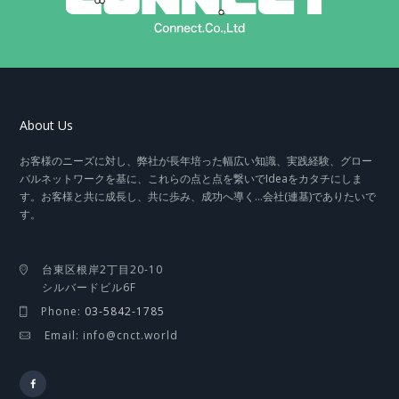
About Us
お客様のニーズに対し、弊社が長年培った幅広い知識、実践経験、グロー
バルネットワークを基に、これらの点と点を繋いでIdeaをカタチにしま
す。お客様と共に成長し、共に歩み、成功へ導く…会社(連基)でありたいで
す。
台東区根岸2丁目20-10
シルバードビル6F
Phone:
03-5842-1785
Email: info@cnct.world