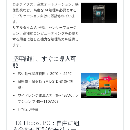
ロボティクス、産業オートメーション、映
像監視など、高度な AI 処理を必要とする
アプリケーション向けに設計されていま
す。
リアルタイム AI 推論、センサーフュージ
ョン、高性能コンピューティングを必要と
する用途に適した強力な処理能力を提供し
ます。
堅牢設計、すぐに導入可
能
広い動作温度範囲：‑20°C ～ 55°C
耐衝撃・耐振動（MIL‑STD‑810H 準
拠）
ワイドレンジ電源入力（9〜48VDC、オ
プションで 48〜110VDC）
TPM 2.0 搭載
EDGEBoost I/O：自由に組
み合わせ可能なモジュー