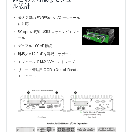
ル設計
最大 2 基の EDGEBoost I/O モジュール
に対応
5Gbps の高速 USB3 ロッキングモジュ
ール
デュアル 10GbE 接続
RJ45／M12 PoE を容易にサポート
モジュール式 M.2 NVMe ストレージ
リモート管理用 OOB（Out‑of‑Band）
モジュール