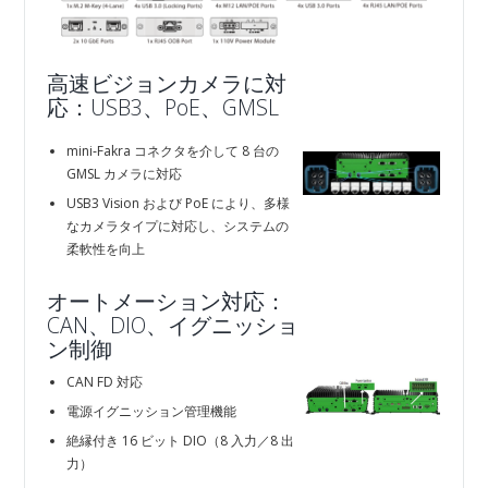
高速ビジョンカメラに対
応：USB3、PoE、GMSL
mini‑Fakra コネクタを介して 8 台の
GMSL カメラに対応
USB3 Vision および PoE により、多様
なカメラタイプに対応し、システムの
柔軟性を向上
オートメーション対応：
CAN、DIO、イグニッショ
ン制御
CAN FD 対応
電源イグニッション管理機能
絶縁付き 16 ビット DIO（8 入力／8 出
力）