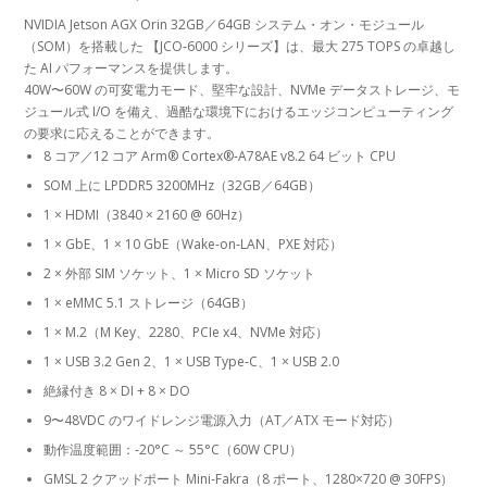
NVIDIA Jetson AGX Orin 32GB／64GB システム・オン・モジュール
（SOM）を搭載した 【JCO‑6000 シリーズ】は、最大 275 TOPS の卓越し
た AI パフォーマンスを提供します。
40W〜60W の可変電力モード、堅牢な設計、NVMe データストレージ、モ
ジュール式 I/O を備え、過酷な環境下におけるエッジコンピューティング
の要求に応えることができます。
8 コア／12 コア Arm® Cortex®‑A78AE v8.2 64 ビット CPU
SOM 上に LPDDR5 3200MHz（32GB／64GB）
1 × HDMI（3840 × 2160 @ 60Hz）
1 × GbE、1 × 10 GbE（Wake‑on‑LAN、PXE 対応）
2 × 外部 SIM ソケット、1 × Micro SD ソケット
1 × eMMC 5.1 ストレージ（64GB）
1 × M.2（M Key、2280、PCIe x4、NVMe 対応）
1 × USB 3.2 Gen 2、1 × USB Type‑C、1 × USB 2.0
絶縁付き 8 × DI + 8 × DO
9〜48VDC のワイドレンジ電源入力（AT／ATX モード対応）
動作温度範囲：‑20°C ～ 55°C（60W CPU）
GMSL 2 クアッドポート Mini‑Fakra（8 ポート、1280×720 @ 30FPS）