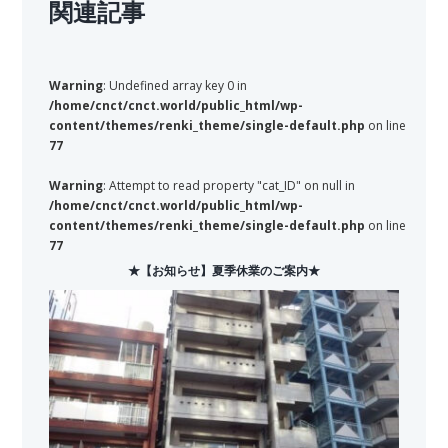
関連記事
Warning
: Undefined array key 0 in
/home/cnct/cnct.world/public_html/wp-
content/themes/renki_theme/single-default.php
on line
77
Warning
: Attempt to read property "cat_ID" on null in
/home/cnct/cnct.world/public_html/wp-
content/themes/renki_theme/single-default.php
on line
77
★【お知らせ】夏季休業のご案内★