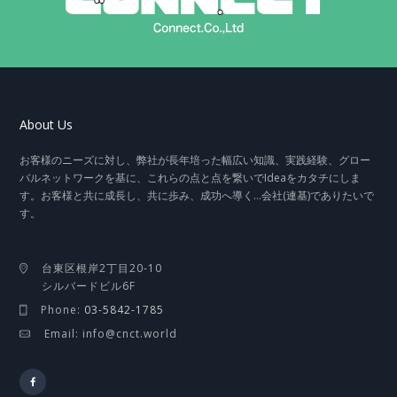
About Us
お客様のニーズに対し、弊社が長年培った幅広い知識、実践経験、グロー
バルネットワークを基に、これらの点と点を繋いでIdeaをカタチにしま
す。お客様と共に成長し、共に歩み、成功へ導く…会社(連基)でありたいで
す。
台東区根岸2丁目20-10
シルバードビル6F
Phone:
03-5842-1785
Email: info@cnct.world