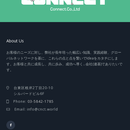
About Us
お客様のニーズに対し、弊社が長年培った幅広い知識、実践経験、グロー
バルネットワークを基に、これらの点と点を繋いでIdeaをカタチにしま
す。お客様と共に成長し、共に歩み、成功へ導く…会社(連基)でありたいで
す。
台東区根岸2丁目20-10
シルバードビル6F
Phone:
03-5842-1785
Email: info@cnct.world