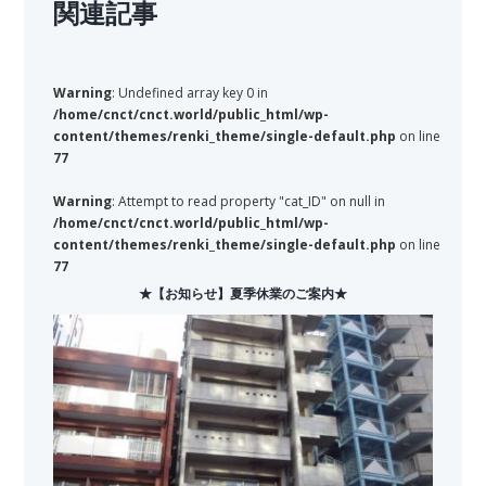
関連記事
Warning
: Undefined array key 0 in
/home/cnct/cnct.world/public_html/wp-
content/themes/renki_theme/single-default.php
on line
77
Warning
: Attempt to read property "cat_ID" on null in
/home/cnct/cnct.world/public_html/wp-
content/themes/renki_theme/single-default.php
on line
77
★【お知らせ】夏季休業のご案内★