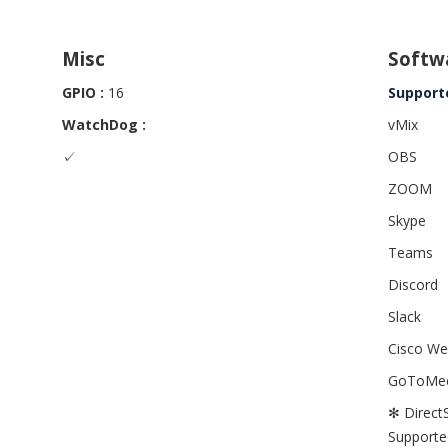
Misc
Softw
GPIO :
16
Support
WatchDog :
vMix
✓
OBS
ZOOM
Skype
Teams
Discord
Slack
Cisco W
GoToMee
✻ Direct
Supporte