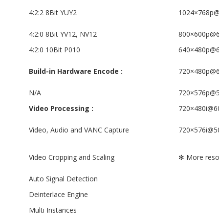
4:2:2 8Bit YUY2
1024×768p@
4:2:0 8Bit YV12, NV12
800×600p@6
4:2:0 10Bit P010
640×480p@6
Build-in Hardware Encode :
720×480p@6
N/A
720×576p@5
Video Processing :
720×480i@6
Video, Audio and VANC Capture
720×576i@5
Video Cropping and Scaling
✻ More reso
Auto Signal Detection
Deinterlace Engine
Multi Instances