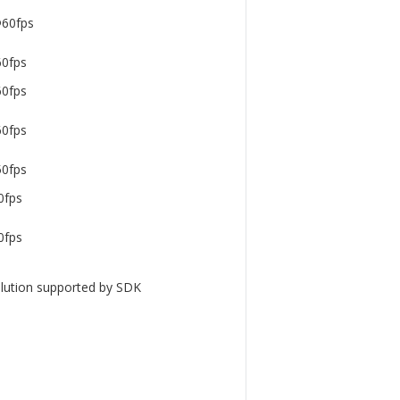
60fps
0fps
0fps
0fps
0fps
0fps
0fps
lution supported by SDK