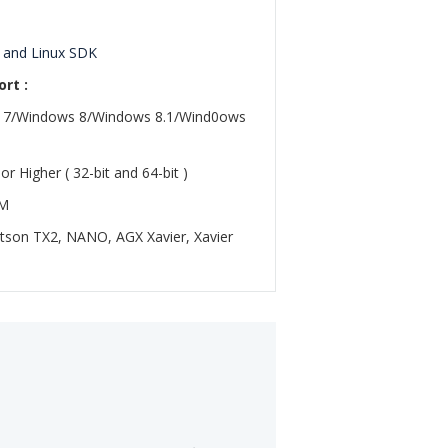
and Linux SDK
rt :
 7/Windows 8/Windows 8.1/Wind0ows
 or Higher ( 32-bit and 64-bit )
RM
etson TX2, NANO, AGX Xavier, Xavier