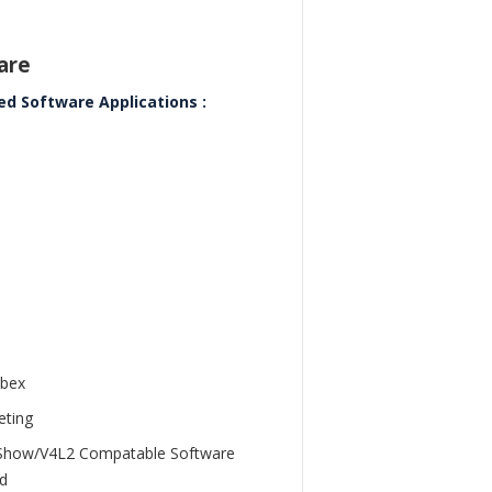
are
ed Software Applications :
ebex
ting
Show/V4L2 Compatable Software
d