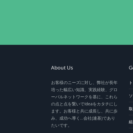
About Us
G
お客様のニーズに対し、弊社が長年
ト
培った幅広い知識、実践経験、グロ
ソ
ーバルネットワークを基に、これら
の点と点を繋いでIdeaをカタチにし
取
ます。お客様と共に成長し、共に歩
み、成功へ導く…会社(連基)であり
組
たいです。