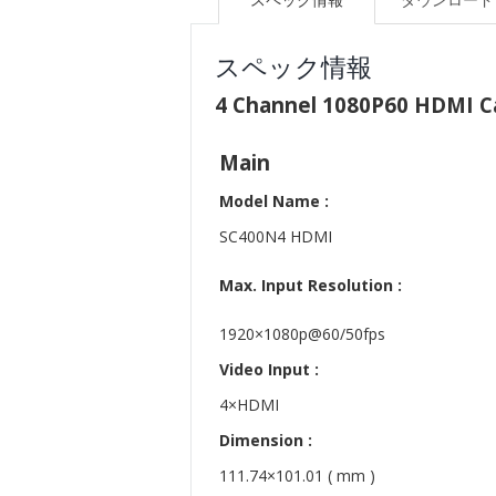
スペック情報
4 Channel 1080P60 HDMI C
Main
Model Name :
SC400N4 HDMI
Max. Input Resolution :
1920×1080p@60/50fps
Video Input :
4×HDMI
Dimension :
111.74×101.01 ( mm )