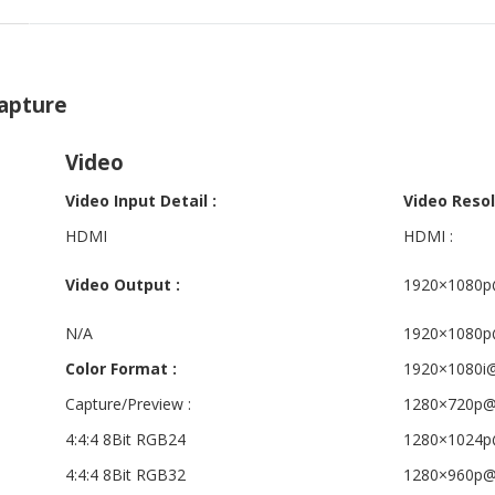
apture
Video
Video Input Detail :
Video Resol
HDMI
HDMI :
Video Output :
1920×1080p
N/A
1920×1080p
Color Format :
1920×1080i
Capture/Preview :
1280×720p@
4:4:4 8Bit RGB24
1280×1024p
4:4:4 8Bit RGB32
1280×960p@