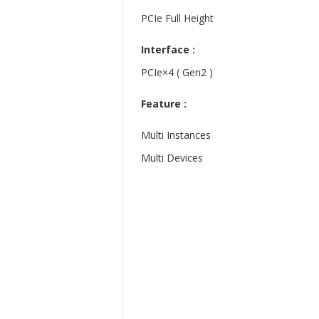
PCIe Full Height
Interface :
PCIe×4 ( Gen2 )
Feature :
Multi Instances
Multi Devices