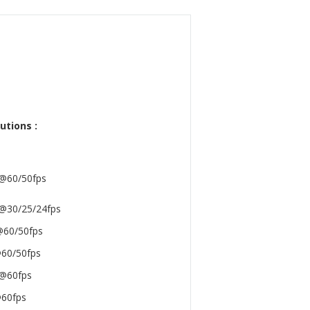
utions :
@60/50fps
@30/25/24fps
@60/50fps
60/50fps
@60fps
60fps