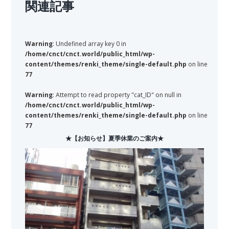
関連記事
Warning
: Undefined array key 0 in
/home/cnct/cnct.world/public_html/wp-
content/themes/renki_theme/single-default.php
on line
77
Warning
: Attempt to read property "cat_ID" on null in
/home/cnct/cnct.world/public_html/wp-
content/themes/renki_theme/single-default.php
on line
77
★【お知らせ】夏季休業のご案内★