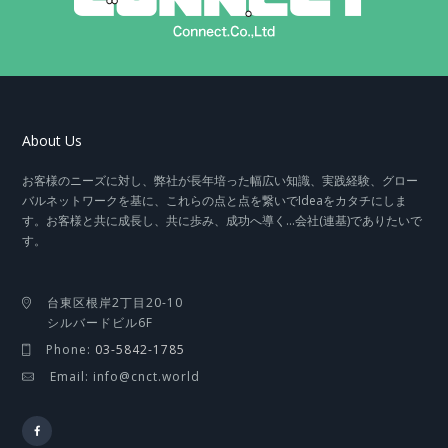
About Us
お客様のニーズに対し、弊社が長年培った幅広い知識、実践経験、グロー
バルネットワークを基に、これらの点と点を繋いでIdeaをカタチにしま
す。お客様と共に成長し、共に歩み、成功へ導く…会社(連基)でありたいで
す。
台東区根岸2丁目20-10
シルバードビル6F
Phone:
03-5842-1785
Email: info@cnct.world