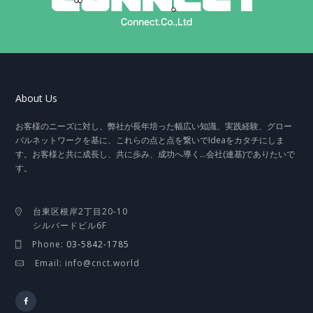
About Us
お客様のニーズに対し、弊社が長年培った幅広い知識、実践経験、グロー
バルネットワークを基に、これらの点と点を繋いでIdeaをカタチにしま
す。お客様と共に成長し、共に歩み、成功へ導く…会社(連基)でありたいで
す。
台東区根岸2丁目20-10
シルバードビル6F
Phone:
03-5842-1785
Email: info@cnct.world