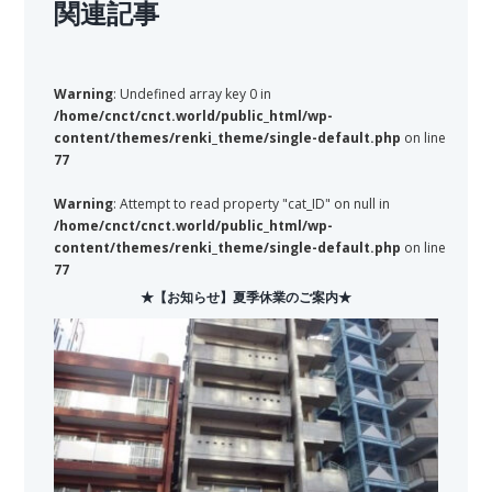
関連記事
Warning
: Undefined array key 0 in
/home/cnct/cnct.world/public_html/wp-
content/themes/renki_theme/single-default.php
on line
77
Warning
: Attempt to read property "cat_ID" on null in
/home/cnct/cnct.world/public_html/wp-
content/themes/renki_theme/single-default.php
on line
77
★【お知らせ】夏季休業のご案内★