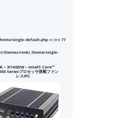
theme/single-default.php
on line
77
nt/themes/renki_theme/single-
 – 3I160DW – Intel® Core™
a 300 Seriesプロセッサ搭載ファン
レスIPC