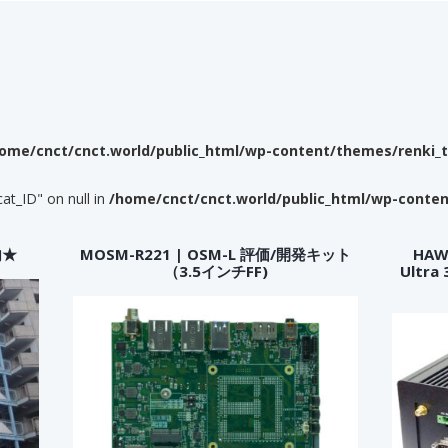
ome/cnct/cnct.world/public_html/wp-content/themes/renki_
cat_ID" on null in
/home/cnct/cnct.world/public_html/wp-conte
内★
MOSM-R221 | OSM-L 評価/開発キット
HAWK
（3.5インチFF)
Ultr