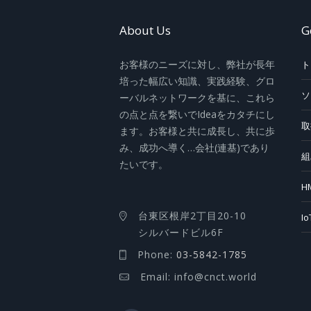
About Us
G
お客様のニーズに対し、弊社が長年
ト
培った幅広い知識、実践経験、グロ
ソ
ーバルネットワークを基に、これら
の点と点を繋いでIdeaをカタチにし
取
ます。お客様と共に成長し、共に歩
み、成功へ導く…会社(連基)であり
組
たいです。
H
台東区根岸2丁目20-10
I
シルバードビル6F
Phone:
03-5842-1785
Email: info@cnct.world