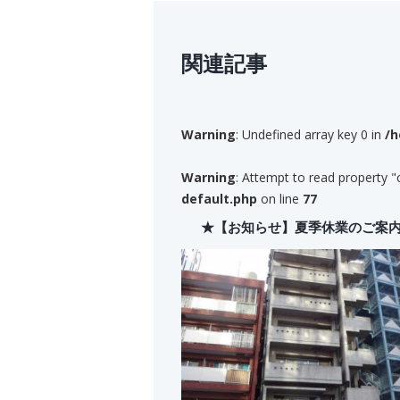
関連記事
Warning
: Undefined array key 0 in
/h
Warning
: Attempt to read property "
default.php
on line
77
★【お知らせ】夏季休業のご案