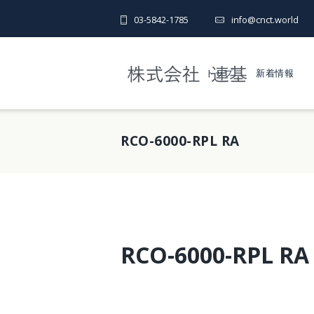
03-5842-1785
info@cnct.world
トップ
新着情報
RCO-6000-RPL RA
RCO-6000-RPL RA