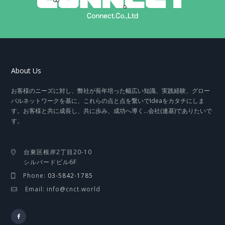
About Us
お客様のニーズに対し、弊社が長年培った幅広い知識、実践経験、グロー
バルネットワークを基に、これらの点と点を繋いでIdeaをカタチにしま
す。お客様と共に成長し、共に歩み、成功へ導く…会社(連基)でありたいで
す。
台東区根岸2丁目20-10
シルバードビル6F
Phone:
03-5842-1785
Email: info@cnct.world