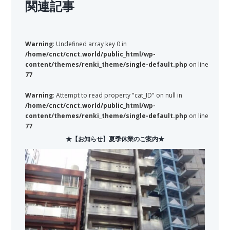
関連記事
Warning
: Undefined array key 0 in
/home/cnct/cnct.world/public_html/wp-
content/themes/renki_theme/single-default.php
on line
77
Warning
: Attempt to read property "cat_ID" on null in
/home/cnct/cnct.world/public_html/wp-
content/themes/renki_theme/single-default.php
on line
77
★【お知らせ】夏季休業のご案内★