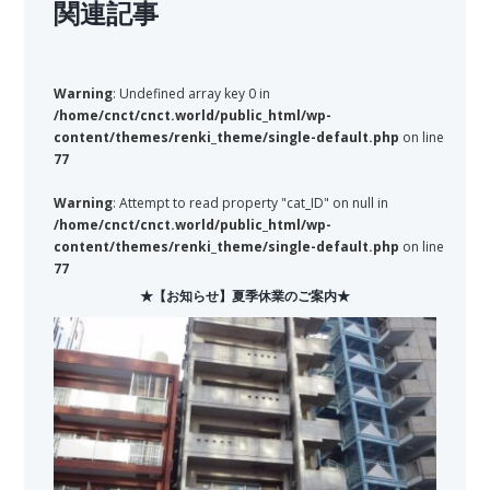
関連記事
Warning
: Undefined array key 0 in
/home/cnct/cnct.world/public_html/wp-
content/themes/renki_theme/single-default.php
on line
77
Warning
: Attempt to read property "cat_ID" on null in
/home/cnct/cnct.world/public_html/wp-
content/themes/renki_theme/single-default.php
on line
77
★【お知らせ】夏季休業のご案内★