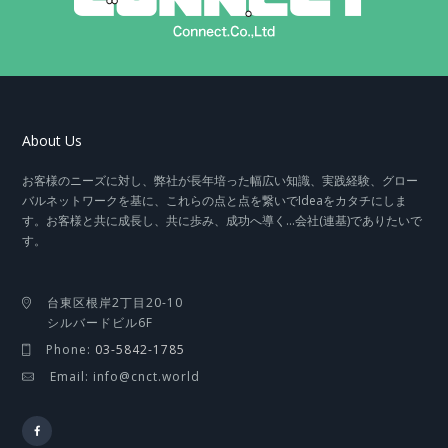
About Us
お客様のニーズに対し、弊社が長年培った幅広い知識、実践経験、グロー
バルネットワークを基に、これらの点と点を繋いでIdeaをカタチにしま
す。お客様と共に成長し、共に歩み、成功へ導く…会社(連基)でありたいで
す。
台東区根岸2丁目20-10
シルバードビル6F
Phone:
03-5842-1785
Email: info@cnct.world