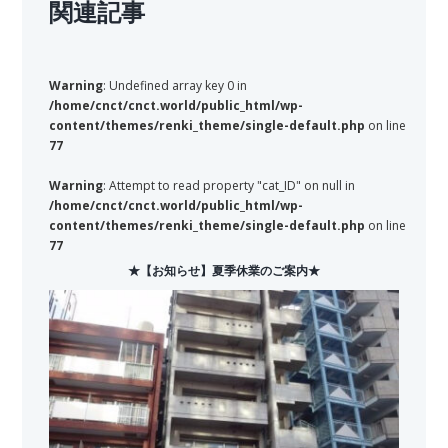
関連記事
Warning
: Undefined array key 0 in
/home/cnct/cnct.world/public_html/wp-
content/themes/renki_theme/single-default.php
on line
77
Warning
: Attempt to read property "cat_ID" on null in
/home/cnct/cnct.world/public_html/wp-
content/themes/renki_theme/single-default.php
on line
77
★【お知らせ】夏季休業のご案内★