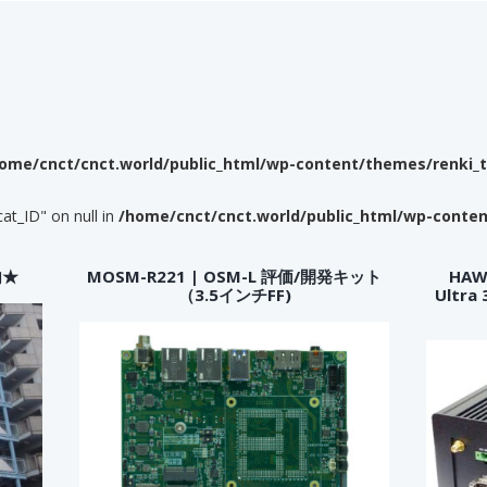
ome/cnct/cnct.world/public_html/wp-content/themes/renki_
cat_ID" on null in
/home/cnct/cnct.world/public_html/wp-conte
内★
MOSM-R221 | OSM-L 評価/開発キット
HAWK
（3.5インチFF)
Ultr