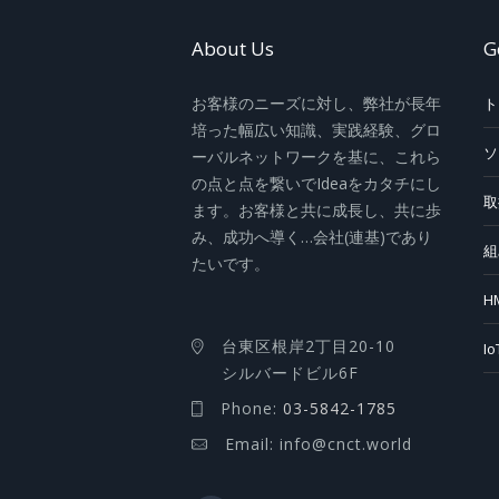
About Us
G
お客様のニーズに対し、弊社が長年
ト
培った幅広い知識、実践経験、グロ
ソ
ーバルネットワークを基に、これら
の点と点を繋いでIdeaをカタチにし
取
ます。お客様と共に成長し、共に歩
み、成功へ導く…会社(連基)であり
組
たいです。
H
台東区根岸2丁目20-10
I
シルバードビル6F
Phone:
03-5842-1785
Email: info@cnct.world