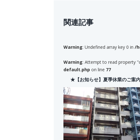
関連記事
Warning
: Undefined array key 0 in
/h
Warning
: Attempt to read property "
default.php
on line
77
★【お知らせ】夏季休業のご案