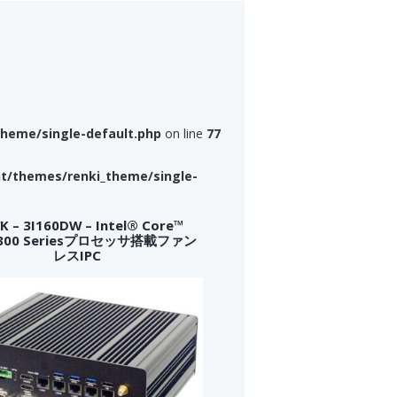
theme/single-default.php
on line
77
nt/themes/renki_theme/single-
 – 3I160DW – Intel® Core™
a 300 Seriesプロセッサ搭載ファン
レスIPC