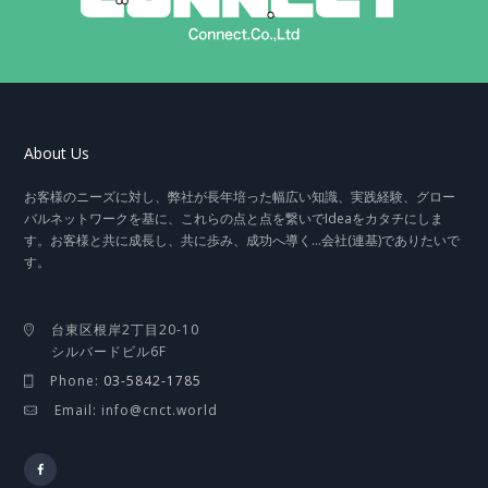
About Us
お客様のニーズに対し、弊社が長年培った幅広い知識、実践経験、グロー
バルネットワークを基に、これらの点と点を繋いでIdeaをカタチにしま
す。お客様と共に成長し、共に歩み、成功へ導く…会社(連基)でありたいで
す。
台東区根岸2丁目20-10
シルバードビル6F
Phone:
03-5842-1785
Email: info@cnct.world