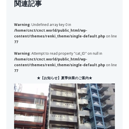
関連記事
Warning
: Undefined array key 0 in
/home/cnct/cnct.world/public_html/wp-
content/themes/renki_theme/single-default.php
on line
77
Warning
: Attempt to read property "cat_ID" on null in
/home/cnct/cnct.world/public_html/wp-
content/themes/renki_theme/single-default.php
on line
77
★【お知らせ】夏季休業のご案内★