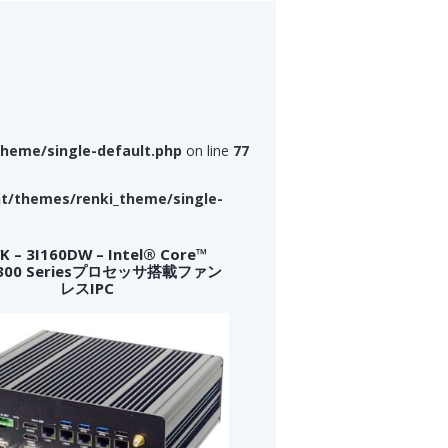
theme/single-default.php
on line
77
nt/themes/renki_theme/single-
 – 3I160DW – Intel® Core™
a 300 Seriesプロセッサ搭載ファン
レスIPC