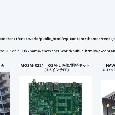
ome/cnct/cnct.world/public_html/wp-content/themes/renki_
cat_ID" on null in
/home/cnct/cnct.world/public_html/wp-conte
内★
MOSM-R221 | OSM-L 評価/開発キット
HAWK
（3.5インチFF)
Ultr