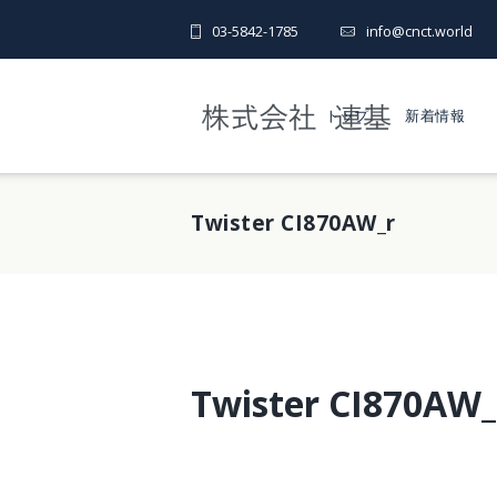
03-5842-1785
info@cnct.world
トップ
新着情報
Twister CI870AW_r
Twister CI870AW_