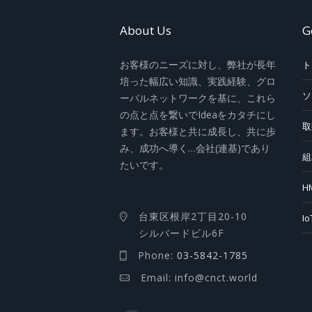
About Us
G
お客様のニーズに対し、弊社が長年
ト
培った幅広い知識、実践経験、グロ
ソ
ーバルネットワークを基に、これら
の点と点を繋いでIdeaをカタチにし
取
ます。お客様と共に成長し、共に歩
み、成功へ導く…会社(連基)であり
組
たいです。
H
台東区根岸2丁目20-10
I
シルバードビル6F
Phone:
03-5842-1785
Email: info@cnct.world