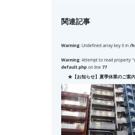
関連記事
Warning
: Undefined array key 0 in
/h
Warning
: Attempt to read property "
default.php
on line
77
★【お知らせ】夏季休業のご案