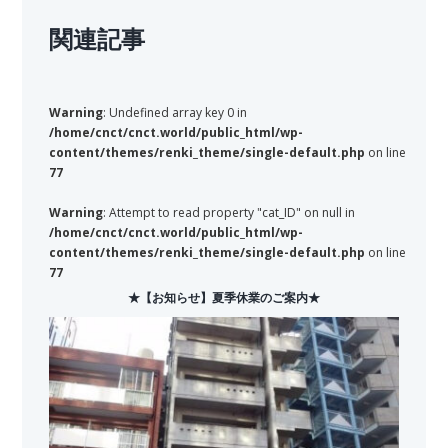
関連記事
Warning
: Undefined array key 0 in
/home/cnct/cnct.world/public_html/wp-
content/themes/renki_theme/single-default.php
on line
77
Warning
: Attempt to read property "cat_ID" on null in
/home/cnct/cnct.world/public_html/wp-
content/themes/renki_theme/single-default.php
on line
77
★【お知らせ】夏季休業のご案内★