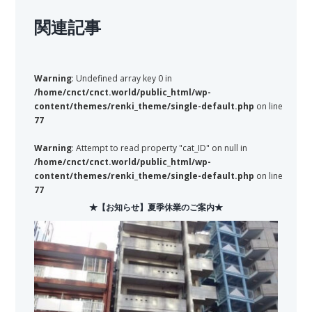
関連記事
Warning
: Undefined array key 0 in
/home/cnct/cnct.world/public_html/wp-
content/themes/renki_theme/single-default.php
on line
77
Warning
: Attempt to read property "cat_ID" on null in
/home/cnct/cnct.world/public_html/wp-
content/themes/renki_theme/single-default.php
on line
77
★【お知らせ】夏季休業のご案内★