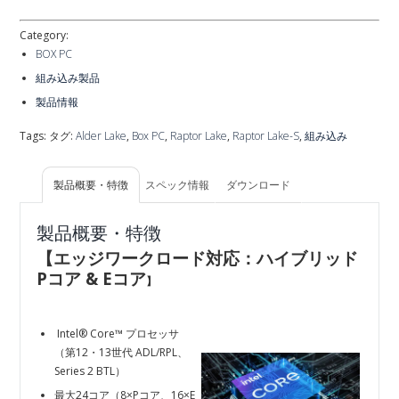
Category:
BOX PC
組み込み製品
製品情報
Tags: タグ:
Alder Lake
,
Box PC
,
Raptor Lake
,
Raptor Lake-S
,
組み込み
製品概要・特徴
スペック情報
ダウンロード
製品概要・特徴
【エッジワークロード対応：ハイブリッド
Pコア & Eコア
】
Intel® Core™ プロセッサ
（第12・13世代 ADL/RPL、
Series 2 BTL）
最大24コア（8×Pコア、16×E