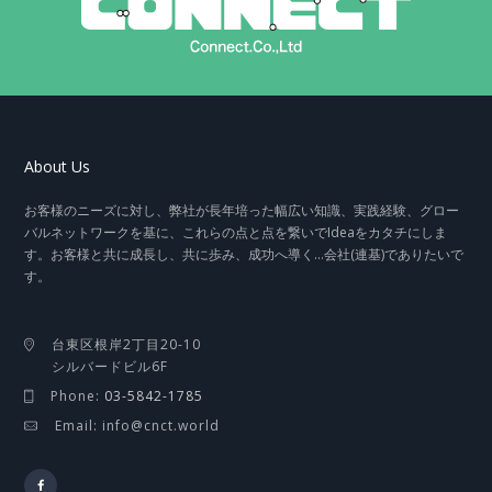
About Us
お客様のニーズに対し、弊社が長年培った幅広い知識、実践経験、グロー
バルネットワークを基に、これらの点と点を繋いでIdeaをカタチにしま
す。お客様と共に成長し、共に歩み、成功へ導く…会社(連基)でありたいで
す。
台東区根岸2丁目20-10
シルバードビル6F
Phone:
03-5842-1785
Email: info@cnct.world