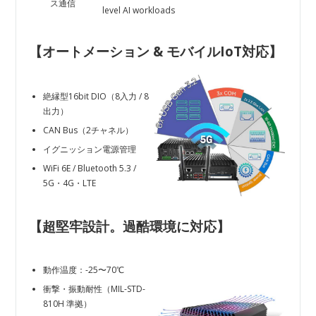
ス通信
level AI workloads
【オートメーション & モバイルIoT対応
】
絶縁型16bit DIO（8入力 / 8
出力）
CAN Bus（2チャネル）
イグニッション電源管理
WiFi 6E / Bluetooth 5.3 /
5G・4G・LTE
【超堅牢設計。過酷環境に対応
】
動作温度：-25〜70℃
衝撃・振動耐性（MIL-STD-
810H 準拠）