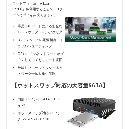
ラットフォーム「Allxon
Portal」を利用することで、ITチ
ームは以下を実現できます。
専用RJ45ポートによる安全な
ハードウェアレベルアクセス
BIOSレベルでの電源制御・ト
ラブルシューティング
OSやメインネットワークがダ
ウンしていてもリモート復旧
分散したエッジメッシュネッ
トワーク全体を集中管理
【ホットスワップ対応の大容量SATA
】
内部 2.5インチ SATA SSD ベ
イ ×1
ホットスワップ対応 2.5イン
チ SATA SSD ベイ ×1