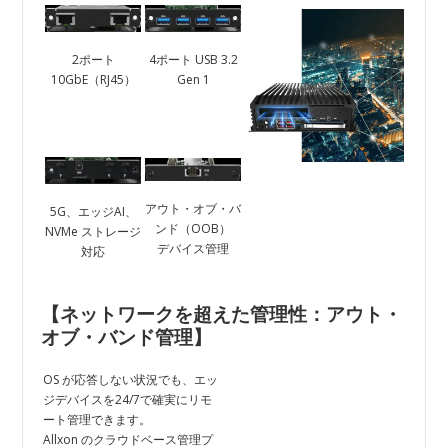
2ポート
4ポート USB 3.2
10GbE（RJ45）
Gen 1
アウト・オブ・バ
5G、エッジAI、
ンド（OOB）
NVMe ストレージ
デバイス管理
対応
【ネットワークを超えた管理性：アウト・
オブ・バンド管理
】
OS が応答しない状況でも、エッ
ジデバイスを24/7で確実にリモ
ート管理できます。
Allxon のクラウドベース管理プ