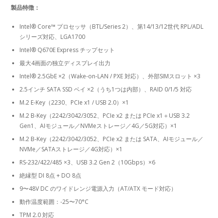
製品特徴：
Intel® Core™ プロセッサ（BTL/Series 2）、第14/13/12世代 RPL/ADL
シリーズ対応、LGA1700
Intel® Q670E Express チップセット
最大4画面の独立ディスプレイ出力
Intel® 2.5GbE ×2（Wake-on-LAN / PXE 対応）、外部SIMスロット ×3
2.5インチ SATA SSD ベイ ×2（うち1つは内部）、RAID 0/1/5 対応
M.2 E-Key（2230、PCIe x1 / USB 2.0）×1
M.2 B-Key（2242/3042/3052、PCIe x2 または PCIe x1＋USB 3.2
Gen1、AIモジュール／NVMeストレージ／4G／5G対応）×1
M.2 B-Key（2242/3042/3052、PCIe x2 または SATA、AIモジュール／
NVMe／SATAストレージ／4G対応）×1
RS-232/422/485 ×3、USB 3.2 Gen 2（10Gbps）×6
絶縁型 DI 8点 + DO 8点
9〜48V DC のワイドレンジ電源入力（AT/ATX モード対応）
動作温度範囲：-25〜70°C
TPM 2.0 対応