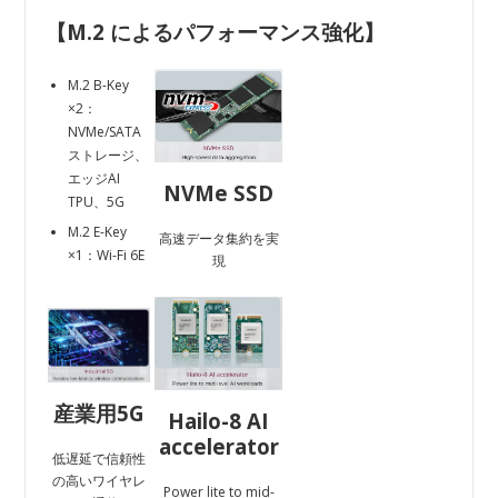
【M.2 によるパフォーマンス強化
】
M.2 B-Key
×2：
NVMe/SATA
ストレージ、
エッジAI
NVMe SSD
TPU、5G
M.2 E-Key
高速データ集約を実
×1：Wi-Fi 6E
現
産業用5G
Hailo-8 AI
accelerator
低遅延で信頼性
の高いワイヤレ
Power lite to mid-