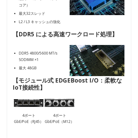
コア）
最大32スレッド
L2 / L3 キャッシュの強化
【DDR5 による高速ワークロード処理
】
DDR5 4800/5600 MT/s
SODIMM ×1
最大 48GB
【モジュール式 EDGEBoost I/O：柔軟な
IoT接続性
】
4ポート
4ポート
GbE/PoE（RJ45）
GbE/PoE（M12）