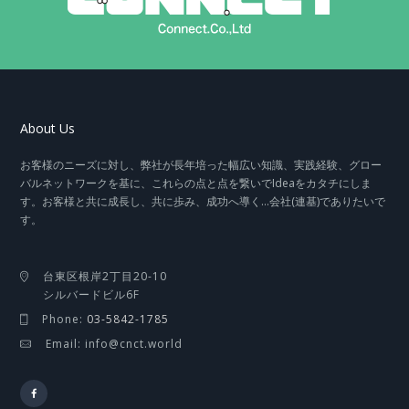
About Us
お客様のニーズに対し、弊社が長年培った幅広い知識、実践経験、グロー
バルネットワークを基に、これらの点と点を繋いでIdeaをカタチにしま
す。お客様と共に成長し、共に歩み、成功へ導く…会社(連基)でありたいで
す。
台東区根岸2丁目20-10
シルバードビル6F
Phone:
03-5842-1785
Email: info@cnct.world