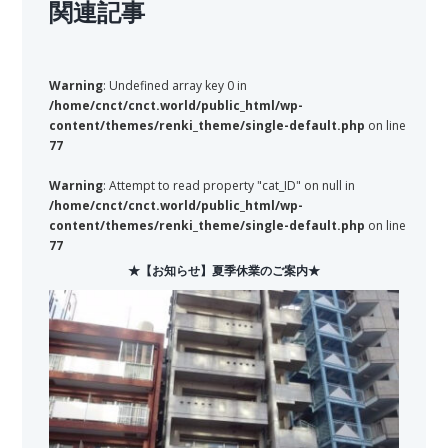
関連記事
Warning
: Undefined array key 0 in
/home/cnct/cnct.world/public_html/wp-
content/themes/renki_theme/single-default.php
on line
77
Warning
: Attempt to read property "cat_ID" on null in
/home/cnct/cnct.world/public_html/wp-
content/themes/renki_theme/single-default.php
on line
77
★【お知らせ】夏季休業のご案内★