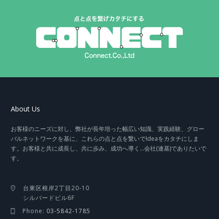
About Us
お客様のニーズに対し、弊社が長年培った幅広い知識、実践経験、グロー
バルネットワークを基に、これらの点と点を繋いでIdeaをカタチにしま
す。お客様と共に成長し、共に歩み、成功へ導く…会社(連基)でありたいで
す。
台東区根岸2丁目20-10
シルバードビル6F
Phone:
03-5842-1785