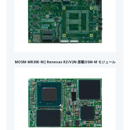
MOSM-MR30E-M| Renesas RZ/V2N 搭載OSM-M モジュール