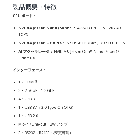
製品概要・特徴
CPU ボード：
NVIDIA Jetson Nano (Super)：
4 / 8GB LPDDR5、20 / 40
TOPS
NVIDIA Jetson Orin NX：
8 / 16GB LPDDR5、70 / 100 TOPS
AI アクセラレータ：
NVIDIA® Jetson Orin™ Nano (Super) /
Orin™ NX
インターフェース：
1 × HDMI®
2 × 2.5GbE、1 × GbE
4 × USB 3.1
1 × USB 3.1 / 2.0 Type‑C（OTG）
1 × USB 2.0
Mic‑in / Line‑out、2W アンプ
2 × RS232（RS422 へ変更可能）