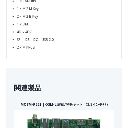
1 × CANBus
1 × M.2 M Key
2 × M.2 B Key
1 × SIM
4DI / 4DO
SPI、I2S、I2C、USB 2.0
2 × MIPI‑CSI
関連製品
MOSM-R221 | OSM-L 評価/開発キット （3.5インチFF)