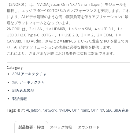
【2NOR01】 は、NVIDIA Jetson Orin NX / Nano（Super）モジュールを
搭載し、エッジで 40〜100 TOPS の AI パフォーマンスを実現します。これ
により、AI ビデオ処理のような高い演算負荷を伴うアプリケーションに最
適なプラットフォームとなっています。
2NOR01 は、3 × LAN、1 × HDMI®、1 × Nano SIM、4 × USB 3.1、1 ×
USB 3.1/2.0 Type‑C（OTG）、1 × USB 2.0、3 × M.2、2 × COM、1 ×
CANBus、HD Audio、さらに 2 × MIPI‑CSI といった豊富な I/O を備えてお
り、AI ビデオソリューションの実装に必要な機能を提供します。
これにより、さまざまな用途における要件に柔軟に対応できます。
Category:
ARM アーキテクチャ
x86 アーキテクチャ
組み込み製品
製品情報
Tags: タグ:
AI
,
Jetson
,
Network
,
NVIDIA
,
Orin Nano
,
Orin NX
,
SBC
,
組み込み
製品概要・特徴
スペック情報
ダウンロード