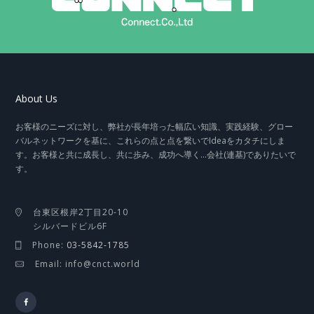
About Us
お客様のニーズに対し、弊社が長年培った幅広い知識、実践経験、グロー
バルネットワークを基に、これらの点と点を繋いでIdeaをカタチにしま
す。お客様と共に成長し、共に歩み、成功へ導く…会社(連基)でありたいで
す。
台東区根岸2丁目20-10
シルバードビル6F
Phone:
03-5842-1785
Email: info@cnct.world