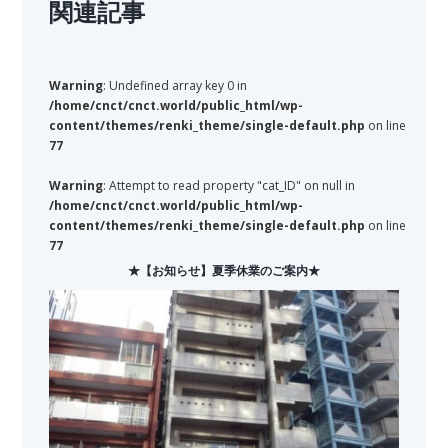
関連記事
Warning
: Undefined array key 0 in
/home/cnct/cnct.world/public_html/wp-
content/themes/renki_theme/single-default.php
on line
77
Warning
: Attempt to read property "cat_ID" on null in
/home/cnct/cnct.world/public_html/wp-
content/themes/renki_theme/single-default.php
on line
77
★【お知らせ】夏季休業のご案内★