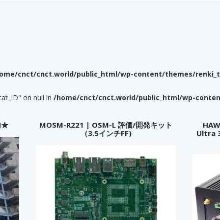
ome/cnct/cnct.world/public_html/wp-content/themes/renki_
cat_ID" on null in
/home/cnct/cnct.world/public_html/wp-conte
内★
MOSM-R221 | OSM-L 評価/開発キット
HAWK
（3.5インチFF)
Ultr