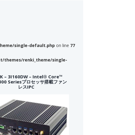
theme/single-default.php
on line
77
nt/themes/renki_theme/single-
 – 3I160DW – Intel® Core™
a 300 Seriesプロセッサ搭載ファン
レスIPC