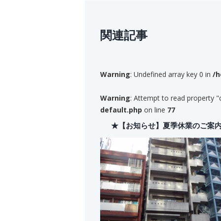
関連記事
Warning
: Undefined array key 0 in
/h
Warning
: Attempt to read property "
default.php
on line
77
★【お知らせ】夏季休業のご案