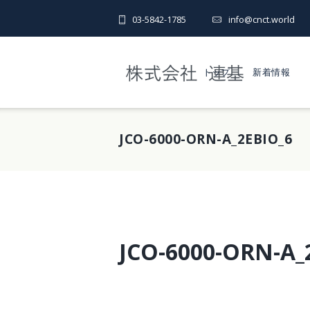
03-5842-1785
info@cnct.world
トップ
新着情報
JCO-6000-ORN-A_2EBIO_6
JCO-6000-ORN-A_