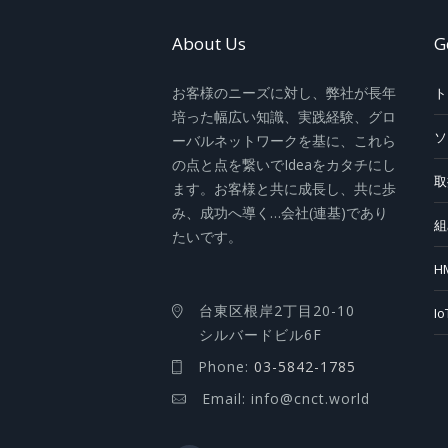
About Us
G
お客様のニーズに対し、弊社が長年
ト
培った幅広い知識、実践経験、グロ
ソ
ーバルネットワークを基に、これら
の点と点を繋いでIdeaをカタチにし
取
ます。お客様と共に成長し、共に歩
み、成功へ導く…会社(連基)であり
組
たいです。
H
台東区根岸2丁目20-10
I
シルバードビル6F
Phone:
03-5842-1785
Email: info@cnct.world