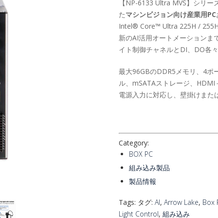
【NP-6133 Ultra MVS
た
マシンビジョン向け産業用PC
Intel® Core™ Ultra 22
新のAI活用オートメーションま
イト制御チャネルとDI、DO各
最大96GBのDDR5メモリ、4ポートのI
ル、mSATAストレージ、HDMI
電源入力に対応し、壁掛けまたは
Category:
BOX PC
組み込み製品
製品情報
Tags: タグ:
AI
,
Arrow Lake
,
Box 
Light Control
,
組み込み