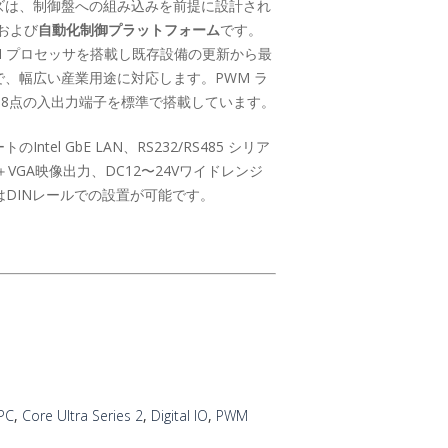
】シリーズは、制御盤への組み込みを前提に設計され
および
自動化制御プラットフォーム
です。
5H / 255H プロセッサを搭載し既存設備の更新から最
で、幅広い産業用途に対応します。PWM ラ
々8点の入出力端子を標準で搭載しています。
ntel GbE LAN、RS232/RS485 シリア
＋VGA映像出力、DC12〜24Vワイドレンジ
DINレールでの設置が可能です。
PC
,
Core Ultra Series 2
,
Digital IO
,
PWM