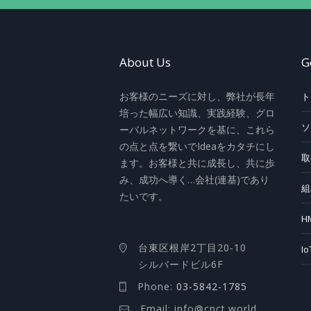
About Us
G
お客様のニーズに対し、弊社が長年
ト
培った幅広い知識、実践経験、グロ
ソ
ーバルネットワークを基に、これら
の点と点を繋いでIdeaをカタチにし
取
ます。お客様と共に成長し、共に歩
み、成功へ導く…会社(連基)であり
組
たいです。
H
台東区根岸2丁目20-10
I
シルバードビル6F
Phone:
03-5842-1785
Email: info@cnct.world