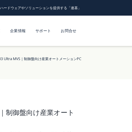
るハードウェアやソリューションを提供する「連基」
覧
企業情報
サポート
お問合せ
133 Ultra MVS｜制御盤向け産業オートメーションPC
a MVS｜制御盤向け産業オート