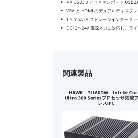
4 × USB3.0 と 1 × オンボード U
VGA と HDMI のデュアルディス
1 × mSATA ストレージインターフェー
DC12〜24V 電源入力に対応し、ライ
関連製品
HAWK – 3I160DW – Intel® Co
Ultra 300 Seriesプロセッサ搭
レスIPC