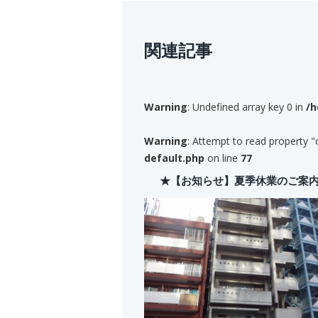
関連記事
Warning
: Undefined array key 0 in
/h
Warning
: Attempt to read property "
default.php
on line
77
★【お知らせ】夏季休業のご案