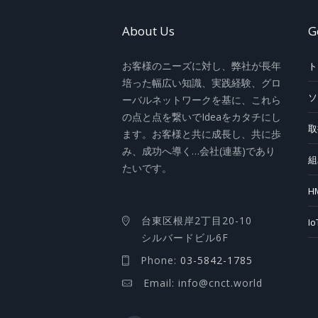
About Us
G
お客様のニーズに対し、弊社が長年
ト
培った幅広い知識、実践経験、グロ
ソ
ーバルネットワークを基に、これら
の点と点を繋いでIdeaをカタチにし
取
ます。お客様と共に成長し、共に歩
み、成功へ導く…会社(連基)であり
組
たいです。
H
台東区根岸2丁目20-10
I
シルバードビル6F
Phone:
03-5842-1785
Email: info@cnct.world