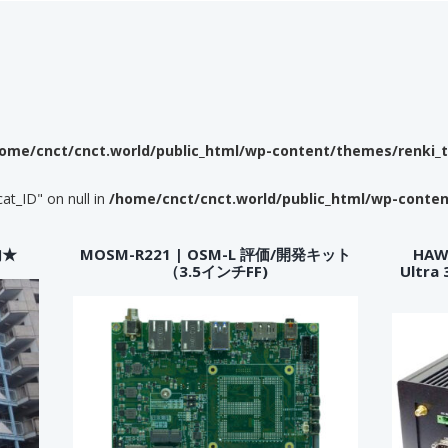
ome/cnct/cnct.world/public_html/wp-content/themes/renki_
cat_ID" on null in
/home/cnct/cnct.world/public_html/wp-conte
内★
MOSM-R221 | OSM-L 評価/開発キット
HAWK
（3.5インチFF)
Ultr