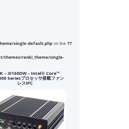
theme/single-default.php
on line
77
nt/themes/renki_theme/single-
 – 3I160DW – Intel® Core™
a 300 Seriesプロセッサ搭載ファン
レスIPC