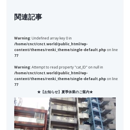
関連記事
Warning
: Undefined array key 0 in
/home/cnct/cnct.world/public_html/wp-
content/themes/renki_theme/single-default.php
on line
77
Warning
: Attempt to read property "cat_ID" on null in
/home/cnct/cnct.world/public_html/wp-
content/themes/renki_theme/single-default.php
on line
77
★【お知らせ】夏季休業のご案内★