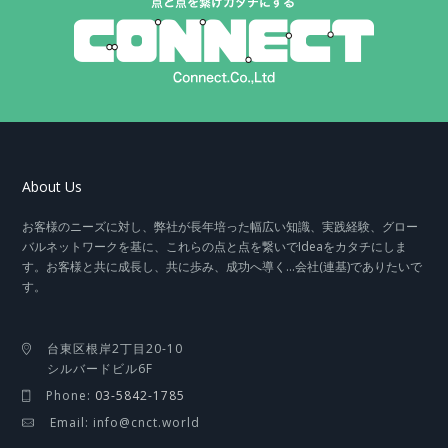
About Us
お客様のニーズに対し、弊社が長年培った幅広い知識、実践経験、グロー
バルネットワークを基に、これらの点と点を繋いでIdeaをカタチにしま
す。お客様と共に成長し、共に歩み、成功へ導く…会社(連基)でありたいで
す。
台東区根岸2丁目20-10
シルバードビル6F
Phone:
03-5842-1785
Email: info@cnct.world