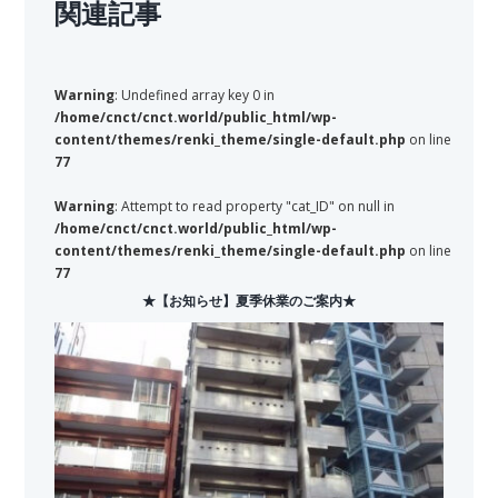
関連記事
Warning
: Undefined array key 0 in
/home/cnct/cnct.world/public_html/wp-
content/themes/renki_theme/single-default.php
on line
77
Warning
: Attempt to read property "cat_ID" on null in
/home/cnct/cnct.world/public_html/wp-
content/themes/renki_theme/single-default.php
on line
77
★【お知らせ】夏季休業のご案内★