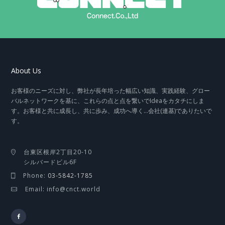
About Us
お客様のニーズに対し、弊社が長年培った幅広い知識、実践経験、グロー
バルネットワークを基に、これらの点と点を繋いでIdeaをカタチにしま
す。お客様と共に成長し、共に歩み、成功へ導く…会社(連基)でありたいで
す。
台東区根岸2丁目20-10
シルバードビル6F
Phone:
03-5842-1785
Email: info@cnct.world