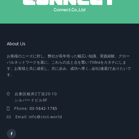
About Us
お客様のニーズに対し、弊社が長年培った幅広い知識、実践経験、グロー
バルネットワークを基に、これらの点と点を繋いでIdeaをカタチにしま
す。お客様と共に成長し、共に歩み、成功へ導く…会社(連基)でありたいで
す。
台東区根岸2丁目20-10
シルバードビル6F
Phone:
03-5842-1785
Email: info@cnct.world