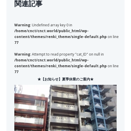
関連記事
Warning
: Undefined array key 0 in
/home/cnct/cnct.world/public_html/wp-
content/themes/renki_theme/single-default.php
on line
77
Warning
: Attempt to read property "cat_ID" on null in
/home/cnct/cnct.world/public_html/wp-
content/themes/renki_theme/single-default.php
on line
77
★【お知らせ】夏季休業のご案内★