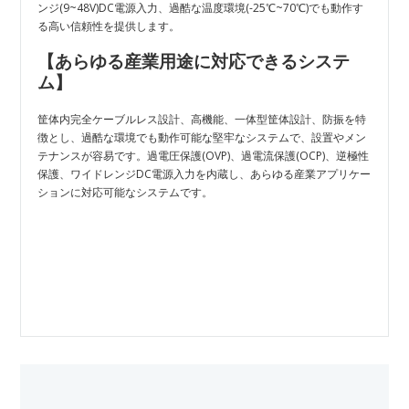
ンジ(9~48V)DC電源入力、過酷な温度環境(-25℃~70℃)でも動作す
る高い信頼性を提供します。
【あらゆる産業用途に対応できるシステ
ム
】
筐体内完全ケーブルレス設計、高機能、一体型筐体設計、防振を特
徴とし、過酷な環境でも動作可能な堅牢なシステムで、設置やメン
テナンスが容易です。過電圧保護(OVP)、過電流保護(OCP)、逆極性
保護、ワイドレンジDC電源入力を内蔵し、あらゆる産業アプリケー
ションに対応可能なシステムです。