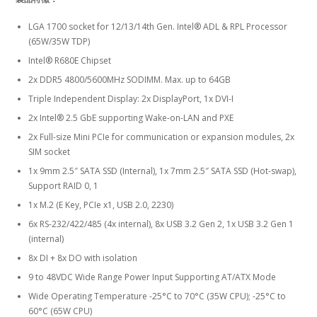
LGA 1700 socket for 12/13/14th Gen. Intel® ADL & RPL Processor
(65W/35W TDP)
Intel® R680E Chipset
2x DDR5 4800/5600MHz SODIMM. Max. up to 64GB
Triple Independent Display: 2x DisplayPort, 1x DVI-I
2x Intel® 2.5 GbE supporting Wake-on-LAN and PXE
2x Full-size Mini PCIe for communication or expansion modules, 2x
SIM socket
1x 9mm 2.5″ SATA SSD (Internal), 1x 7mm 2.5″ SATA SSD (Hot-swap),
Support RAID 0, 1
1x M.2 (E Key, PCIe x1, USB 2.0, 2230)
6x RS-232/422/485 (4x internal), 8x USB 3.2 Gen 2, 1x USB 3.2 Gen 1
(internal)
8x DI + 8x DO with isolation
9 to 48VDC Wide Range Power Input Supporting AT/ATX Mode
Wide Operating Temperature -25°C to 70°C (35W CPU); -25°C to
60°C (65W CPU)