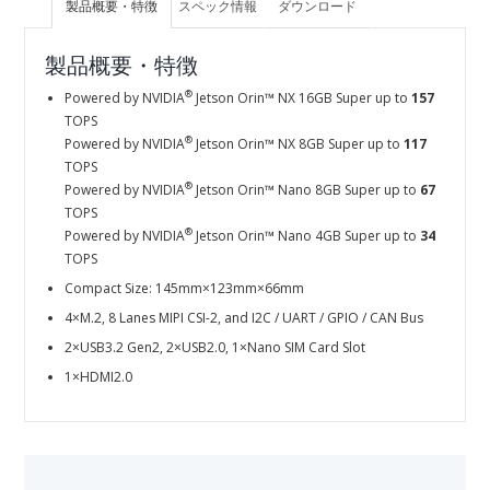
製品概要・特徴
スペック情報
ダウンロード
製品概要・特徴
®
Powered by NVIDIA
Jetson Orin™ NX 16GB Super up to
157
TOPS
®
Powered by NVIDIA
Jetson Orin™ NX 8GB Super up to
117
TOPS
®
Powered by NVIDIA
Jetson Orin™ Nano 8GB Super up to
67
TOPS
®
Powered by NVIDIA
Jetson Orin™ Nano 4GB Super up to
34
TOPS
Compact Size: 145mm×123mm×66mm
4×M.2, 8 Lanes MIPI CSI-2, and I2C / UART / GPIO / CAN Bus
2×USB3.2 Gen2, 2×USB2.0, 1×Nano SIM Card Slot
1×HDMI2.0