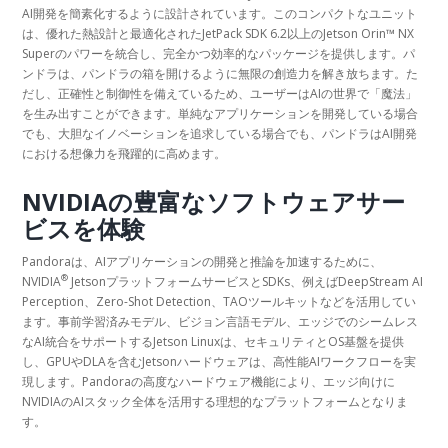
AI開発を簡素化するように設計されています。このコンパクトなユニット
は、優れた熱設計と最適化されたJetPack SDK 6.2以上のJetson Orin™ NX
Superのパワーを統合し、完全かつ効率的なパッケージを提供します。パ
ンドラは、パンドラの箱を開けるように無限の創造力を解き放ちます。た
だし、正確性と制御性を備えているため、ユーザーはAIの世界で「魔法」
を生み出すことができます。単純なアプリケーションを開発している場合
でも、大胆なイノベーションを追求している場合でも、パンドラはAI開発
における想像力を飛躍的に高めます。
NVIDIAの豊富なソフトウェアサー
ビスを体験
Pandoraは、AIアプリケーションの開発と推論を加速するために、
®
NVIDIA
JetsonプラットフォームサービスとSDKs、例えばDeepStream AI
Perception、Zero-Shot Detection、TAOツールキットなどを活用してい
ます。事前学習済みモデル、ビジョン言語モデル、エッジでのシームレス
なAI統合をサポートするJetson Linuxは、セキュリティとOS基盤を提供
し、GPUやDLAを含むJetsonハードウェアは、高性能AIワークフローを実
現します。Pandoraの高度なハードウェア機能により、エッジ向けに
NVIDIAのAIスタック全体を活用する理想的なプラットフォームとなりま
す。