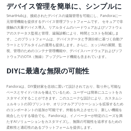
デバイス管理を簡単に、シンプルに
SmartHubは、接続されたデバイスの遠隔管理を可能にし、Pandoraに一
元管理機能を提供するデバイス管理プラットフォームです。 セキュアで非
接触の大量デバイス導入、リアルタイムのハードウェアおよびソフトウェ
アのステータス監視と管理、遠隔診断により、時間とコストを削減しま
す。 このプラットフォームは、デバイスデータと予測分析に基づく自動ア
ラートとリアルタイムの運用も提供します。さらに、エッジAIの展開、監
視、管理のためのコンテナ管理機能や、デバイスハードウェアおよびソフ
トウェアのOTA（無線）アップグレード機能も含まれています。
DIYに最適な無限の可能性
Pandoraは、DIY愛好家を念頭に置いて設計されており、取り外し可能な
ベースとサイドパネルを備えているため、ユーザーは簡単にユニットをカ
スタマイズすることができます。このユニークな設計により、カスタムシ
ェルキットの3Dプリントや、オリジナルアプリケーションを拡張するため
のコンポーネントの追加が可能です。外観を向上させたり、新しい機能を
統合したりする場合でも、Pandoraは、イノベーターが特定のニーズを満
たすAIソリューションをカスタマイズし、無限の可能性を追求するための
柔軟性と適応性のあるプラットフォームを提供します。