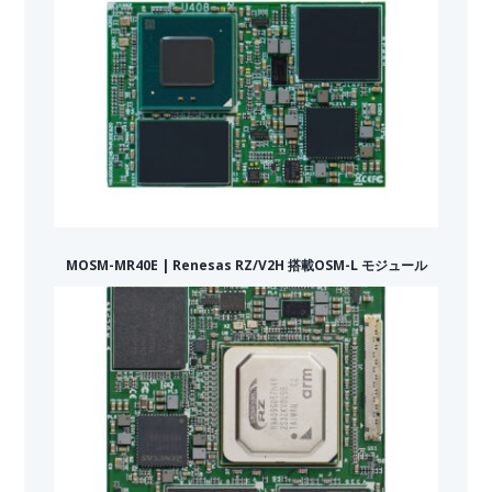
MOSM-MR40E | Renesas RZ/V2H 搭載OSM-L モジュール