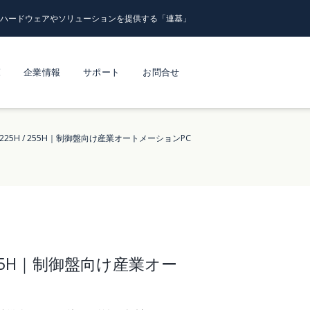
るハードウェアやソリューションを提供する「連基」
覧
企業情報
サポート
お問合せ
33-225H / 255H｜制御盤向け産業オートメーションPC
 / 255H｜制御盤向け産業オー