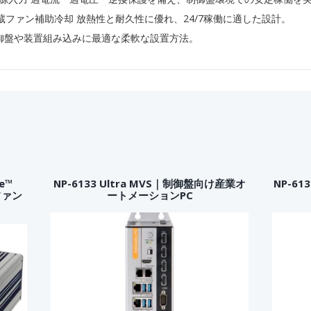
蔵ファン補助冷却 放熱性と耐久性に優れ、24/7稼働に適した設計。
 制御盤や装置組み込みに最適な柔軟な設置方法。
re™
NP-6133 Ultra MVS｜制御盤向け産業オ
NP-61
載ファン
ートメーションPC