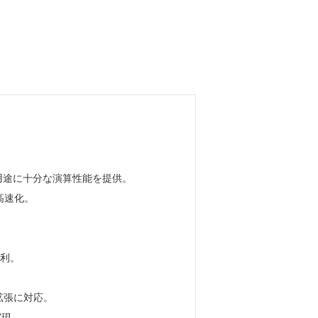
ンやHMI用途に十分な演算性能を提供。
を高速化。
便利。
どの拡張に対応。
実現。