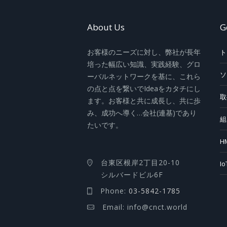
About Us
G
お客様のニーズに対し、弊社が長年
ト
培った幅広い知識、実践経験、グロ
ソ
ーバルネットワークを基に、これら
の点と点を繋いでIdeaをカタチにし
取
ます。お客様と共に成長し、共に歩
み、成功へ導く…会社(連基)であり
組
たいです。
H
台東区根岸2丁目20-10
I
シルバードビル6F
Phone:
03-5842-1785
Email: info@cnct.world