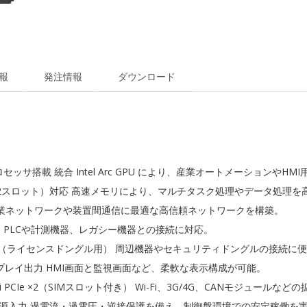
報
発注情報
ダウンロード
 / 255H プロセッサ搭載 統合 Intel Arc GPU により、産業オートメーショ
-DIMM（2スロット）対応 高速メモリにより、マルチタスク処理やデータ処理
ビットLAN 産業ネットワークや装置間通信に最適な高信頼ネットワークを構築。
2Kbps） PLCや計測機器、レガシー機器との接続に対応。
ードUSB2.0（ライセンスドングル用） 周辺機器やセキュリティドングルの接続に
ィスプレイ出力 HMI画面と監視画面など、柔軟な表示構成が可能。
i PCIe ×2（SIMスロット付き） Wi-Fi、3G/4G、CANモジュールな
レンジ電源入力 過電流・過電圧・逆接保護を備え、制御盤環境での安定稼働を