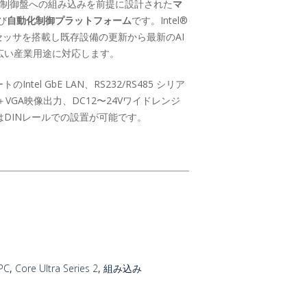
ーズは、制御盤への組み込みを前提に設計された
マ
び
自動化制御プラットフォーム
です。Intel®
55H プロセッサを搭載し既存設備の更新から最新のAI
広い産業用途に対応します。
ntel GbE LAN、RS232/RS485 シリア
＋VGA映像出力、DC12〜24Vワイドレンジ
DINレールでの設置が可能です。
PC
,
Core Ultra Series 2
,
組み込み