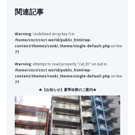
関連記事
Warning
: Undefined array key 0 in
/home/cnct/cnct.world/public_html/wp-
content/themes/renki_theme/single-default.php
on line
77
Warning
: Attempt to read property "cat_ID" on null in
/home/cnct/cnct.world/public_html/wp-
content/themes/renki_theme/single-default.php
on line
77
★【お知らせ】夏季休業のご案内★