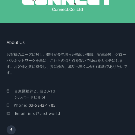
About Us
お客様のニーズに対し、弊社が長年培った幅広い知識、実践経験、グロー
バルネットワークを基に、これらの点と点を繋いでIdeaをカタチにしま
す。お客様と共に成長し、共に歩み、成功へ導く…会社(連基)でありたいで
す。
台東区根岸2丁目20-10
シルバードビル6F
Phone:
03-5842-1785
Email: info@cnct.world