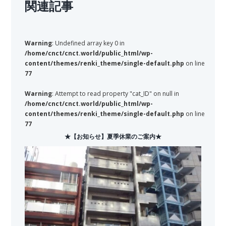
関連記事
Warning
: Undefined array key 0 in
/home/cnct/cnct.world/public_html/wp-
content/themes/renki_theme/single-default.php
on line
77
Warning
: Attempt to read property "cat_ID" on null in
/home/cnct/cnct.world/public_html/wp-
content/themes/renki_theme/single-default.php
on line
77
★【お知らせ】夏季休業のご案内★