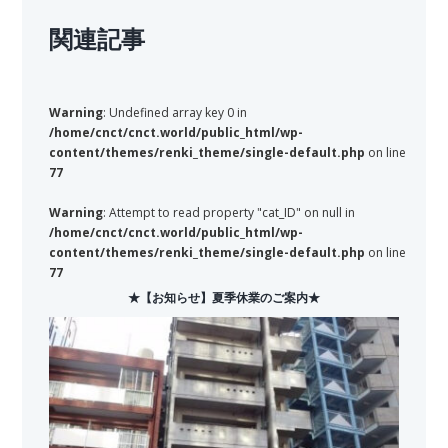
関連記事
Warning
: Undefined array key 0 in
/home/cnct/cnct.world/public_html/wp-
content/themes/renki_theme/single-default.php
on line
77
Warning
: Attempt to read property "cat_ID" on null in
/home/cnct/cnct.world/public_html/wp-
content/themes/renki_theme/single-default.php
on line
77
★【お知らせ】夏季休業のご案内★