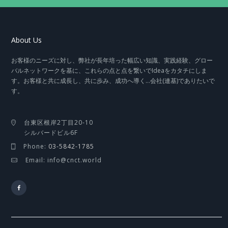
About Us
お客様のニーズに対し、弊社が長年培った幅広い知識、実践経験、グロー
バルネットワークを基に、これらの点と点を繋いでIdeaをカタチにしま
す。お客様と共に成長し、共に歩み、成功へ導く…会社(連基)でありたいで
す。
台東区根岸2丁目20-10
シルバードビル6F
Phone:
03-5842-1785
Email: info@cnct.world